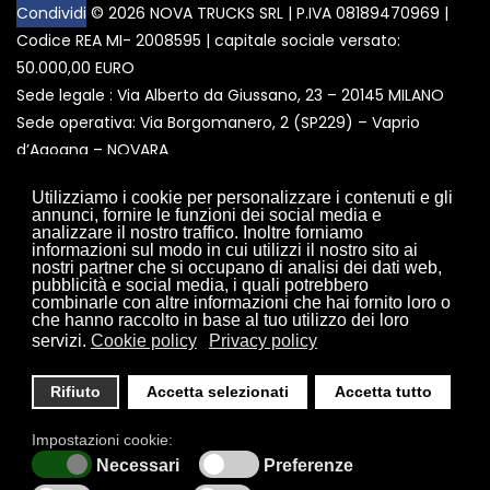
Condividi
© 2026 NOVA TRUCKS SRL | P.IVA 08189470969 |
Codice REA MI- 2008595 | capitale sociale versato:
50.000,00 EURO
Sede legale : Via Alberto da Giussano, 23 – 20145 MILANO
Sede operativa: Via Borgomanero, 2 (SP229) – Vaprio
d’Agogna – NOVARA
Tel. 0321 18 28 042
Utilizziamo i cookie per personalizzare i contenuti e gli
annunci, fornire le funzioni dei social media e
analizzare il nostro traffico. Inoltre forniamo
informazioni sul modo in cui utilizzi il nostro sito ai
nostri partner che si occupano di analisi dei dati web,
pubblicità e social media, i quali potrebbero
camion cabinati usati novara
furgoni cabinati usati novara
combinarle con altre informazioni che hai fornito loro o
che hanno raccolto in base al tuo utilizzo dei loro
furgoni usati novara
servizi.
Cookie policy
Privacy policy
veicolo commerciale con cassone usato
veicoli industriali usati novara
Rifiuto
Accetta selezionati
Accetta tutto
veicolo commerciale edilizia usato novara
trattori stradali usati novara
Impostazioni cookie:
vendita scooter moto vmoto elettriche novara
Necessari
Preferenze