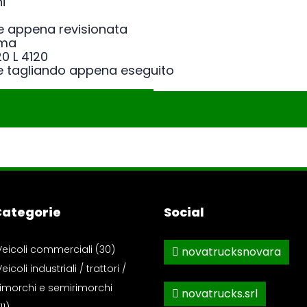
i
e appena revisionata
lima
0 L 4120
 e tagliando appena eseguito
Categorie
Social
Veicoli commerciali (30)
novatrucksnovara
eicoli industriali / trattori /
rimorchi e semirimorchi
novatrucks.srl