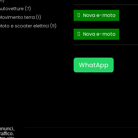
11)
Autovetture (7)
Nova e-moto
Movimento terra (1)
Moto e scooter elettrici (11)
Nova e-moto
WhatApp
nnunci,
affico.