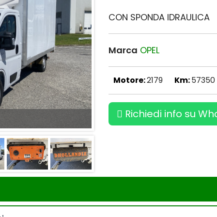
CON SPONDA IDRAULICA
Marca
OPEL
Motore:
2179
Km:
57350
Richiedi info su W
MOVANO CASSONATO